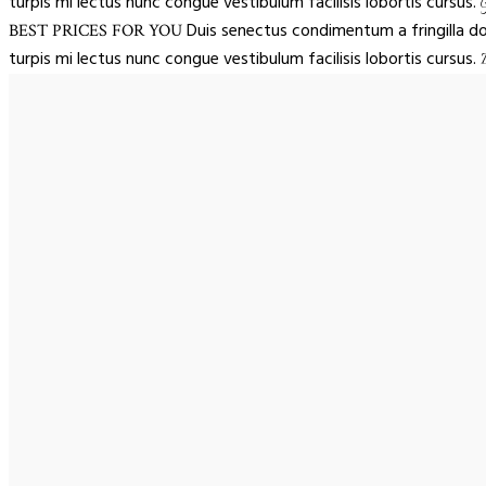
turpis mi lectus nunc congue vestibulum facilisis lobortis cursus.
G
Duis senectus condimentum a fringilla d
BEST PRICES FOR YOU
turpis mi lectus nunc congue vestibulum facilisis lobortis cursus.