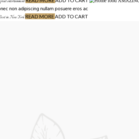
READ MORE
ADD TO CART
AMAZING
reat entertainment
onec non adipiscing nullam posuere eros ac
READ MORE
ADD TO CART
Best in New York