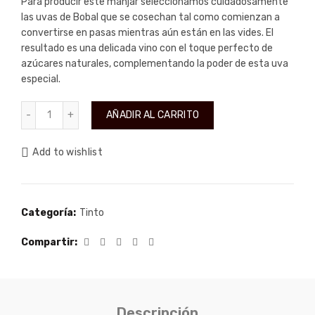
Para producir este manjar seleccionamos cuidadosamente
las uvas de Bobal que se cosechan tal como comienzan a
convertirse en pasas mientras aún están en las vides. El
resultado es una delicada vino con el toque perfecto de
azúcares naturales, complementando la poder de esta uva
especial.
TEMPRANILLO MONASTRELL cantidad
AÑADIR AL CARRITO
Add to wishlist
Categoría:
Tinto
Compartir
Descripción