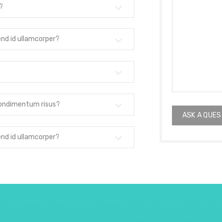
?
end id ullamcorper?
s condimentum risus?
end id ullamcorper?