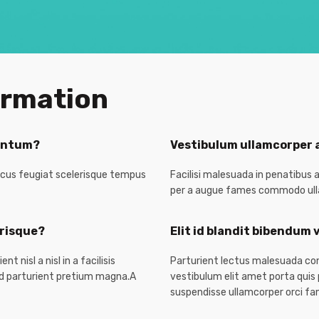
ormation
entum?
Vestibulum ullamcorper a
ncus feugiat scelerisque tempus
Facilisi malesuada in penatibus 
per a augue fames commodo ull
erisque?
Elit id blandit bibendum 
 nisl a nisl in a facilisis
Parturient lectus malesuada con
 ad parturient pretium magna.A
vestibulum elit amet porta quis p
suspendisse ullamcorper orci fa