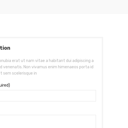
tion
onubia erat ut nam vitae a habitant dui adipiscing a
ad venenatis. Non vivamus enim himenaeos porta id
 sem scelerisque in
uired)