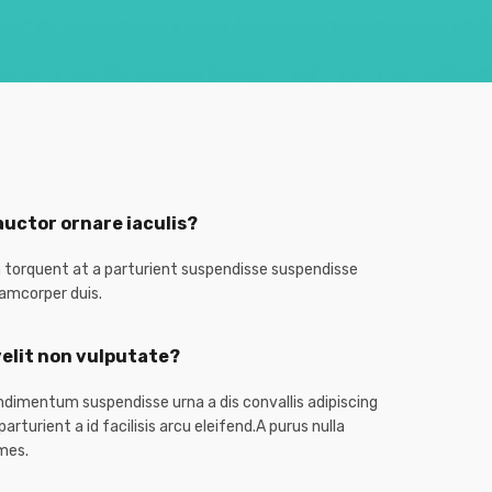
uctor ornare iaculis?
a torquent at a parturient suspendisse suspendisse
amcorper duis.
velit non vulputate?
dimentum suspendisse urna a dis convallis adipiscing
arturient a id facilisis arcu eleifend.A purus nulla
mes.