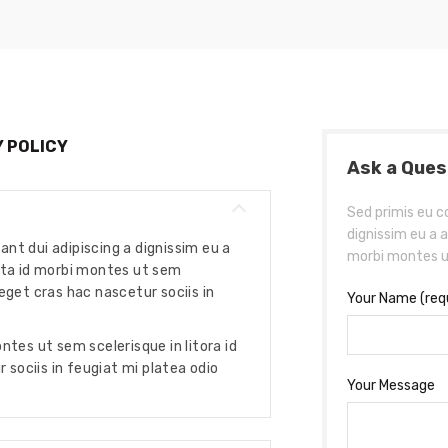
Y POLICY
Ask a Ques
Sed primis eu c
dignissim eu a 
ant dui adipiscing a dignissim eu a
morbi montes ut
ta id morbi montes ut sem
 eget cras hac nascetur sociis in
Your Name (req
es ut sem scelerisque in litora id
sociis in feugiat mi platea odio
Your Message