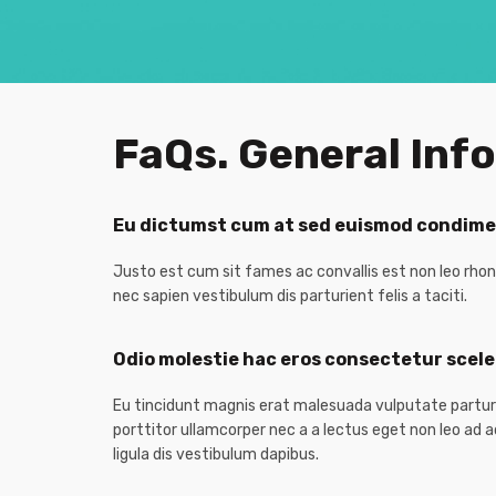
FaQs. General Inf
Eu dictumst cum at sed euismod condim
Justo est cum sit fames ac convallis est non leo rho
nec sapien vestibulum dis parturient felis a taciti.
Odio molestie hac eros consectetur scel
Eu tincidunt magnis erat malesuada vulputate parturient
porttitor ullamcorper nec a a lectus eget non leo ad
ligula dis vestibulum dapibus.