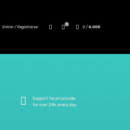
0
Entrar / Registrarse
0
/
0,00
€
Support forum provide
for over 24h, every day.