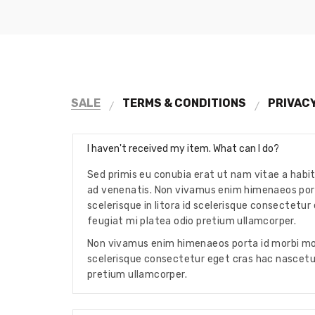
SALE
TERMS & CONDITIONS
PRIVAC
I haven't received my item. What can I do?
Sed primis eu conubia erat ut nam vitae a habit
ad venenatis. Non vivamus enim himenaeos por
scelerisque in litora id scelerisque consectetur
feugiat mi platea odio pretium ullamcorper.
Non vivamus enim himenaeos porta id morbi mont
scelerisque consectetur eget cras hac nascetur 
pretium ullamcorper.