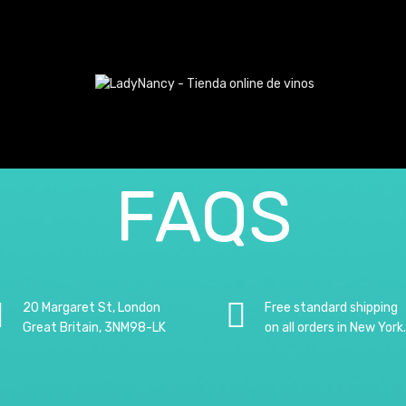
FAQS
20 Margaret St, London
Free standard shipping
Great Britain, 3NM98-LK
on all orders in New York.